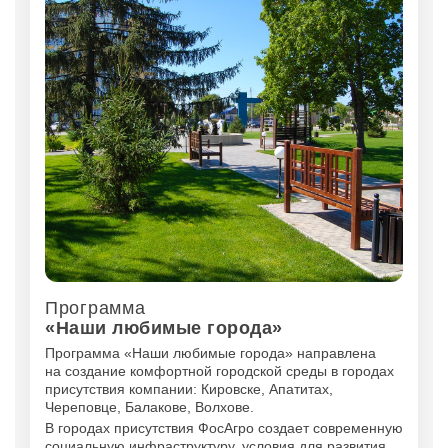
»
й
Программа
П
».
«Наши любимые города»
«
Программа «Наши любимые города» направлена
П
на создание комфортной городской среды в городах
К
присутствия компании: Кировске, Апатитах,
в 
Череповце, Балакове, Волхове.
пр
ко
В городах присутствия ФосАгро создает современную
не
социальную инфраструктуру, условия для развития