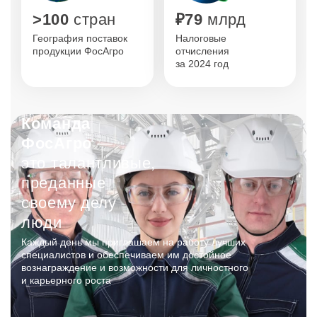
>100
стран
₽79
млрд
География поставок
Налоговые
продукции ФосАгро
отчисления
за 2024 год
Команда
ФосАгро
—
это талантливые,
преданные
своему делу
люди
Каждый день мы приглашаем на работу лучших
специалистов и обеспечиваем им достойное
вознаграждение и возможности для личностного
и карьерного роста