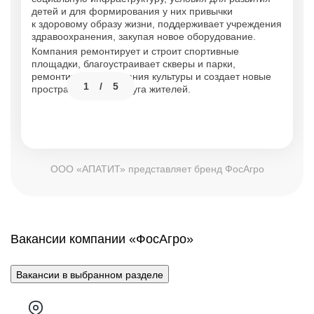
ш
детей и для формирования у них привычки
пр
к здоровому образу жизни, поддерживает учреждения
в 
здравоохранения, закупая новое оборудование.
и
Компания ремонтирует и строит спортивные
В 
площадки, благоустраивает скверы и парки,
на
ты
ремонтирует учреждения культуры и создает новые
1
/
5
Та
пространства для досуга жителей.
и 
ООО «АПАТИТ» представляет бренд ФосАгро
Вакансии компании «ФосАгро»
Вакансии в выбранном разделе