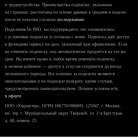
тратите много времени на поиск и вручную поднимаете
и трудоустройства. Преимущества подписки, указанные
резюме
на странице, рассчитаны на основе данных в среднем в неделю
после её покупки согласно
хотите сравнить себя с конкурентами и оценить шансы
исследованию
Подключая hh PRO, вы подтверждаете, что ознакомились
с условиями подписки и согласны с ними. Подписка даёт доступ
к функциям сервиса на срок, указанный при оформлении. Если
не отменить подписку, она автоматически продлится на тот же
срок. Вы имеете право в любое время отменить подписку
в личном кабинете — доступ к услугам сохранится до конца
оплаченного периода. Все платежи за подписку являются
окончательными и не подлежат возврату, кроме случаев,
предусмотренных законодательством. Полные условия есть
в оферте
ООО «Хэдхантер», ОГРН 1067761906805, 125047, г. Москва,
вн. тер. г. Муниципальный округ Тверской, ул. 2-я Брестская,
д. 48, помещ. 25